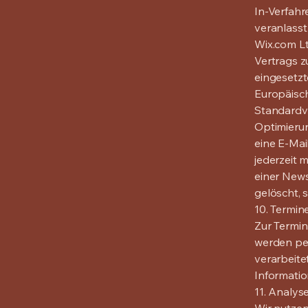
In-Verfahr
veranlasst
Wix.com Lt
Vertrags z
eingesetzt
Europäisch
Standardv
Optimierun
eine E-Mai
jederzeit 
einer News
gelöscht, 
10. Termin
Zur Termin
werden pe
verarbeite
Informatio
11. Analys