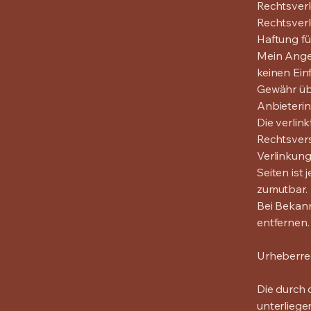
Rechtsver
Rechtsverl
Haftung fü
Mein Angeb
keinen Ein
Gewähr übe
Anbieterin
Die verlin
Rechtsvers
Verlinkung
Seiten ist
zumutbar.
Bei Bekan
entfernen.
Urheberre
Die durch 
unterliege