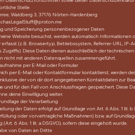
en Datenschutzvorschriften sowie dieser Datenschutzerklärun
rtliche Stelle
rree, Waldberg 3, 37176 Nörten-Hardenberg
aschasLegalStuff@proton.me
ng und Speicherung personenbezogener Daten
eine Website besuchst, werden automatisch Informationen 
erfasst (z. B. Browsertyp, Betriebssystem, Referrer-URL, IP-A
s Zugriffs). Diese Daten dienen ausschließlich der technischen
n nicht mit anderen Datenquellen zusammengeführt.
taufnahme per E-Mail oder Formular
ch per E-Mail oder Kontaktformular kontaktierst, werden de
nklusive der von dir dort angegebenen Kontaktdaten zur Be
e und für den Fall von Anschlussfragen gespeichert. Diese D
hne deine Einwilligung weiter.
rundlage der Verarbeitung
eitung der Daten erfolgt auf Grundlage von Art. 6 Abs. 1 lit.
rfüllung oder vorvertragliche Maßnahmen) bzw. auf Grundlag
g (Art. 6 Abs. 1 lit. a DSGVO), sofern diese eingeholt wurde.
abe von Daten an Dritte