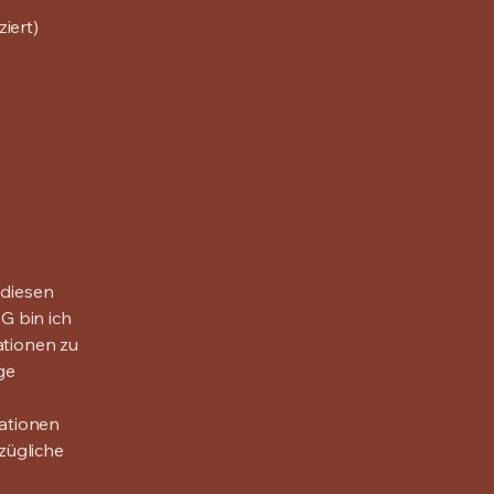
iert)
 diesen
G bin ich
ationen zu
ge
ationen
zügliche