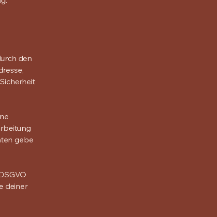
g.
durch den
dresse,
 Sicherheit
ine
arbeitung
aten gebe
 b DSGVO
e deiner