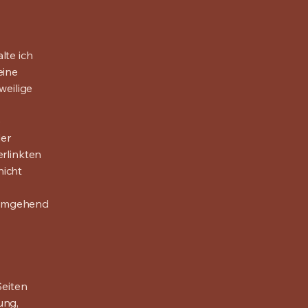
lte ich
eine
weilige
e
der
erlinkten
nicht
 umgehend
Seiten
ung,