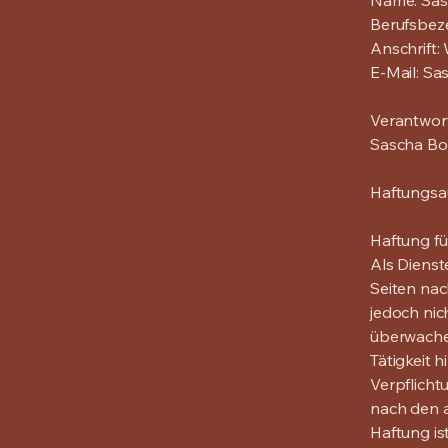
Name: Sas
Berufsbeze
Anschrift
E-Mail:
Sa
Verantwort
Sascha Bo
Haftungsa
Haftung fü
Als Dienst
Seiten nac
jedoch nic
überwachen
Tätigkeit h
Verpflich
nach den a
Haftung is