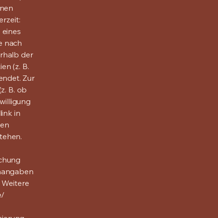
hnen
rzeit:
 eines
e nach
rhalb der
en (z. B.
ndet. Zur
z. B. ob
willigung
ink in
ten
tehen.
uchung
inangaben
. Weitere
e/