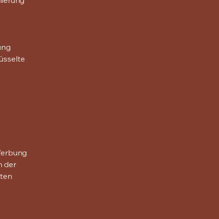
mierung
ung
üsselte
Werbung
n der
gten