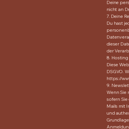
Deine per
nicht an Dr
7. Deine R
Du hast je
personenb
Datenverar
dieser Dat
der Verarb
8. Hosting
Diese Webs
DSGVO. Wei
https://ww
9. Newslet
Wenn Sie m
sofern Sie
Mails mit
und authen
Grundlage 
Anmeldung