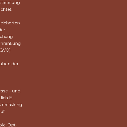
ustimmung
ichtet.
peicherten
der
schung
schränkung
SGVO).
rgaben der
sse – und,
lich E-
 Unmasking
auf
ble-Opt-