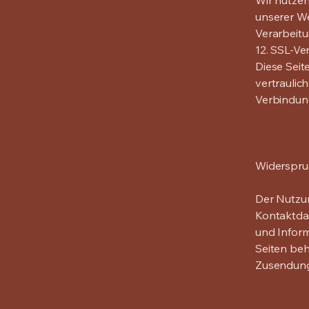
Wir nutze
unserer W
Verarbeitu
12. SSL-Ve
Diese Seit
vertraulic
Verbindung
Widerspru
Der Nutzu
Kontaktda
und Inform
Seiten beh
Zusendung