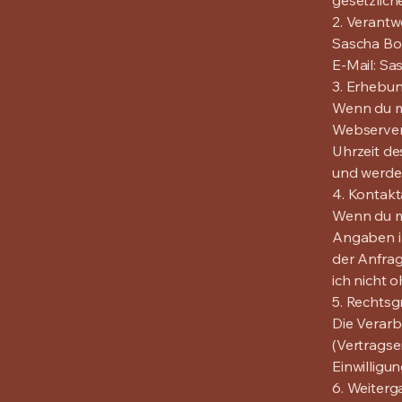
gesetzlich
2. Verantwo
Sascha Bo
E-Mail: S
3. Erhebu
Wenn du m
Webserver 
Uhrzeit de
und werde
4. Kontak
Wenn du mi
Angaben i
der Anfrag
ich nicht o
5. Rechtsg
Die Verarb
(Vertragse
Einwilligun
6. Weiterg