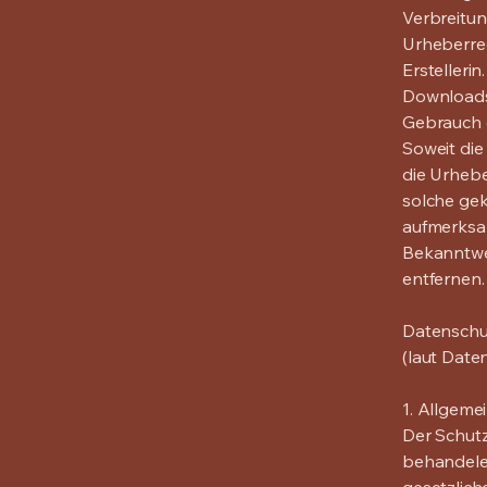
Verbreitun
Urheberrec
Erstellerin.
Downloads 
Gebrauch g
Soweit die
die Urhebe
solche gek
aufmerksam
Bekanntwe
entfernen.
Datenschu
(laut Dat
1. Allgeme
Der Schutz
behandele