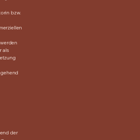
orin bzw.
merziellen
, werden
 als
letzung
umgehend
end der