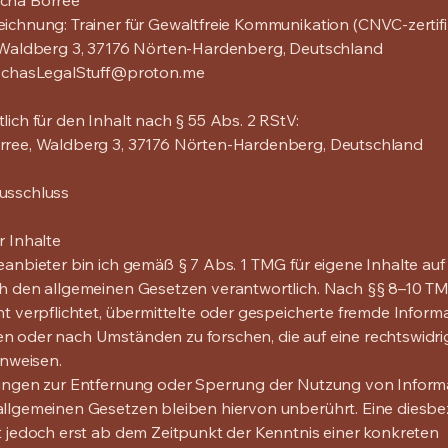
cha Borree
ichnung: Trainer für Gewaltfreie Kommunikation (CNVC-zertifiz
: Waldberg 3, 37176 Nörten-Hardenberg, Deutschland
schasLegalStuff@proton.me
lich für den Inhalt nach § 55 Abs. 2 RStV:
rree, Waldberg 3, 37176 Nörten-Hardenberg, Deutschland
usschluss
r Inhalte
eanbieter bin ich gemäß § 7 Abs. 1 TMG für eigene Inhalte auf
h den allgemeinen Gesetzen verantwortlich. Nach §§ 8–10 TM
ht verpflichtet, übermittelte oder gespeicherte fremde Inform
 oder nach Umständen zu forschen, die auf eine rechtswidri
inweisen.
tungen zur Entfernung oder Sperrung der Nutzung von Inform
llgemeinen Gesetzen bleiben hiervon unberührt. Eine diesbe
t jedoch erst ab dem Zeitpunkt der Kenntnis einer konkreten