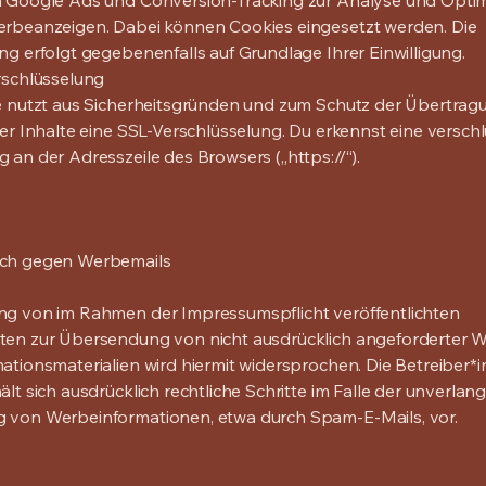
n Google Ads und Conversion-Tracking zur Analyse und Opti
erbeanzeigen. Dabei können Cookies eingesetzt werden. Die
ng erfolgt gegebenenfalls auf Grundlage Ihrer Einwilligung.
rschlüsselung
e nutzt aus Sicherheitsgründen und zum Schutz der Übertrag
her Inhalte eine SSL-Verschlüsselung. Du erkennst eine verschl
 an der Adresszeile des Browsers („https://“).
ch gegen Werbemails
ng von im Rahmen der Impressumspflicht veröffentlichten
ten zur Übersendung von nicht ausdrücklich angeforderter 
ationsmaterialien wird hiermit widersprochen. Die Betreiber*i
ält sich ausdrücklich rechtliche Schritte im Falle der unverlan
 von Werbeinformationen, etwa durch Spam-E-Mails, vor.