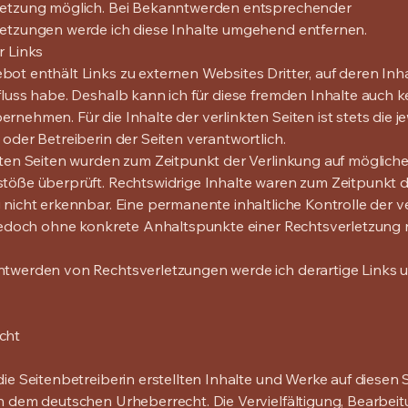
letzung möglich. Bei Bekanntwerden entsprechender
etzungen werde ich diese Inhalte umgehend entfernen.
r Links
ot enthält Links zu externen Websites Dritter, auf deren Inha
fluss habe. Deshalb kann ich für diese fremden Inhalte auch k
rnehmen. Für die Inhalte der verlinkten Seiten ist stets die je
 oder Betreiberin der Seiten verantwortlich.
kten Seiten wurden zum Zeitpunkt der Verlinkung auf möglich
töße überprüft. Rechtswidrige Inhalte waren zum Zeitpunkt 
 nicht erkennbar. Eine permanente inhaltliche Kontrolle der v
 jedoch ohne konkrete Anhaltspunkte einer Rechtsverletzung 
ntwerden von Rechtsverletzungen werde ich derartige Links
cht
die Seitenbetreiberin erstellten Inhalte und Werke auf diesen 
n dem deutschen Urheberrecht. Die Vervielfältigung, Bearbeit