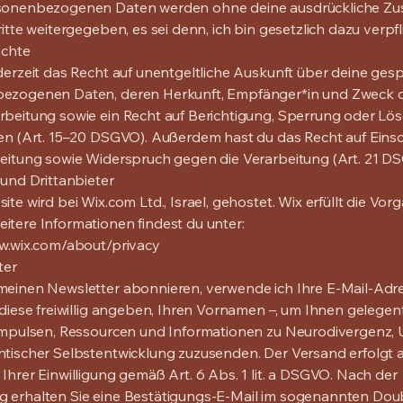
sonenbezogenen Daten werden ohne deine ausdrückliche Z
itte weitergegeben, es sei denn, ich bin gesetzlich dazu verpfl
echte
derzeit das Recht auf unentgeltliche Auskunft über deine ges
ezogenen Daten, deren Herkunft, Empfänger*in und Zweck 
beitung sowie ein Recht auf Berichtigung, Sperrung oder Lö
en (Art. 15–20 DSGVO). Außerdem hast du das Recht auf Ein
eitung sowie Widerspruch gegen die Verarbeitung (Art. 21 D
 und Drittanbieter
ite wird bei Wix.com Ltd., Israel, gehostet. Wix erfüllt die Vo
tere Informationen findest du unter:
w.wix.com/about/privacy
ter
einen Newsletter abonnieren, verwende ich Ihre E-Mail-Adre
 diese freiwillig angeben, Ihren Vornamen –, um Ihnen gelegent
 Impulsen, Ressourcen und Informationen zu Neurodivergenz,
tischer Selbstentwicklung zuzusenden. Der Versand erfolgt 
Ihrer Einwilligung gemäß Art. 6 Abs. 1 lit. a DSGVO. Nach der
 erhalten Sie eine Bestätigungs-E-Mail im sogenannten Dou