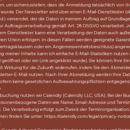
en, um sicherzustellen, dass die Anmeldung tatsächlich von I
 wurde. Der Newsletter wird über einen E-Mail-Dienstleister (de
d.) versendet, der die Daten in meinem Auftrag auf Grundlage
ur Auftragsverarbeitung gemäß Art. 28 DSGVO verarbeitet. J
em Dienstleister kann eine Verarbeitung der Daten auch auße
en Union erfolgen. In diesen Fällen werden geeignete Garanti
ertragsklauseln oder ein Angemessenheitsbeschluss) angewe
g meiner Inhalte kann ich einfache E-Mail-Statistiken nutzen (
l geöffnet oder ein Link angeklickt wurde). Sie können Ihre Ein
mit Wirkung für die Zukunft widerrufen, indem Sie den Abmeldel
letter-E-Mail nutzen. Nach Ihrer Abmeldung werden Ihre Da
sofern keine gesetzlichen Aufbewahrungspflichten entgegens
e
buchung nutzen wir Calendly (Calendly LLC, USA). Bei der B
rsonenbezogene Daten wie Name, Email-Adresse und Term
t. Die Verarbeitung erfolgt zum Zweck der Terminorganisation
nen finden Sie unter:
https://calendly.com/legal/privacy-notic
e