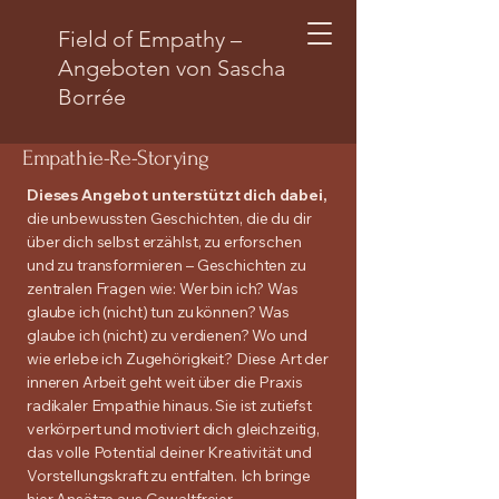
Field of Empathy –
Angeboten von Sascha
Borrée
Empathie-Re-Storying
Dieses Angebot unterstützt dich dabei,
die unbewussten Geschichten, die du dir
über dich selbst erzählst, zu erforschen
und zu transformieren – Geschichten zu
zentralen Fragen wie: Wer bin ich? Was
glaube ich (nicht) tun zu können? Was
glaube ich (nicht) zu verdienen? Wo und
wie erlebe ich Zugehörigkeit? Diese Art der
inneren Arbeit geht weit über die Praxis
radikaler Empathie hinaus. Sie ist zutiefst
verkörpert und motiviert dich gleichzeitig,
das volle Potential deiner Kreativität und
Vorstellungskraft zu entfalten. Ich bringe